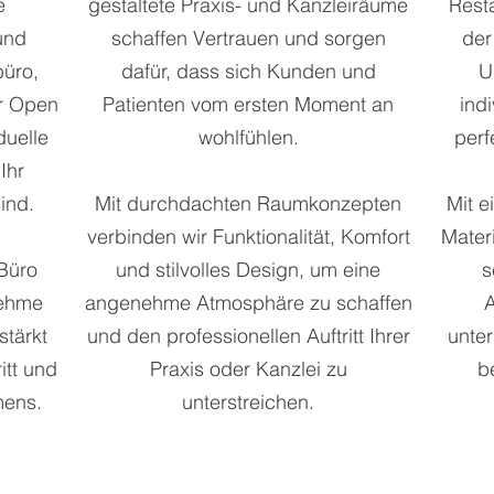
e
gestaltete Praxis- und Kanzleiräume
Resta
und
schaffen Vertrauen und sorgen
der
büro,
dafür, dass sich Kunden und
U
r Open
Patienten vom ersten Moment an
ind
duelle
wohlfühlen.
perf
Ihr
ind.
Mit durchdachten Raumkonzepten
Mit e
verbinden wir Funktionalität, Komfort
Mater
 Büro
und stilvolles Design, um eine
s
nehme
angenehme Atmosphäre zu schaffen
A
stärkt
und den professionellen Auftritt Ihrer
unter
itt und
Praxis oder Kanzlei zu
b
mens.
unterstreichen.