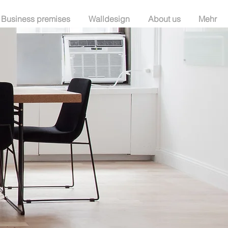
Business premises
Walldesign
About us
Mehr