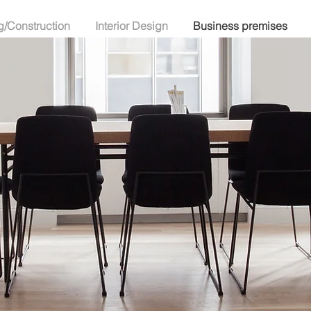
g/Construction
Interior Design
Business premises